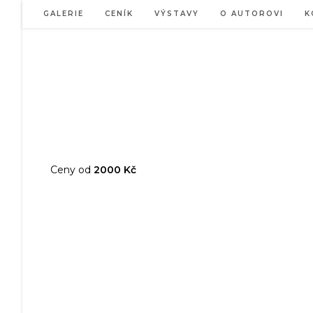
Přejít
GALERIE
CENÍK
VÝSTAVY
O AUTOROVI
K
k
obsahu
Ceny od
2000 Kč